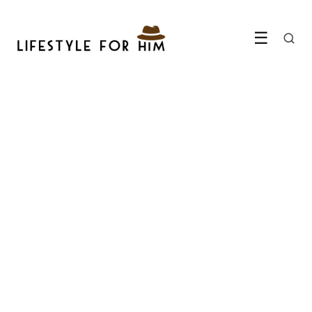
☰
MENTAAL WELZIJN
Tips voor het vinden van
tijd voor jezelf
2 November 2023
·
3 min leestijd